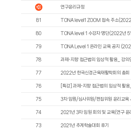
연구윤리규정
81
TONA level1 ZOOM 접속 주소(202
80
TONA level 1 수강자 명단(2022년 5
79
TONA Level 1 온라인 교육 공지 (20
78
과제-지향 접근법의 임상적 활용_ 강의
77
2022년 한국신경근육재활학회의 총회
76
[특강] 과제-지향 접근법의 임상적 활용
75
3차 임뭔/심사위원/편집위원 윤리교육
74
2021년 3차 임원 회의 및 교육(연구 윤
73
2021년 추계학술대회 후기