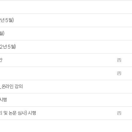
2년 5월)
월)
22년 5월)
안
_온라인 강의
 시행
리 및 논문 심사) 시행