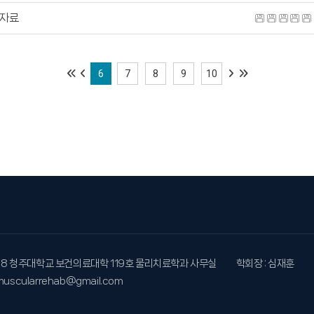
 자료
6
7
8
9
10
298 청주대학교 보건의료대학 119호 물리치료학과 사무실
학회장 : 심재훈
romuscularrehab@gmail.com