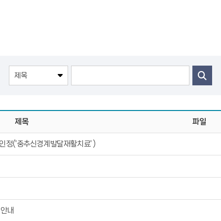
제목
파일
인정('중추신경계발달재활치료' )
 안내