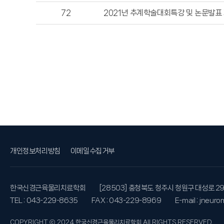
72
2021년 추계학술대회특강 및 논문발표
개인정보처리방침
이메일수집거부
한국신경근육물리치료학회
[28503] 충청북도 청주시 청원구 대성로 
TEL : 043-229-8635
FAX : 043-229-8969
E-mail : jneu
COPYRIGHT ⓒ 2024 한국신경근육물리치료학회 All RIGHTS RESERVED.